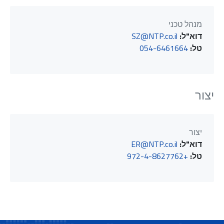
מנהל טכני
דוא"ל:
SZ@NTP.co.il
טל:
054-6461664
יצור
יצור
דוא"ל:
ER@NTP.co.il
טל:
+972-4-8627762