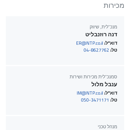
מכירות
מנכ"לית, שיווק
דנה רוזנבליט
דוא"ל:
ER@NTP.co.il
טל:
04-8627762
סמנכ"לית מכירות ושירות
ענבל מלול
דוא"ל:
IM@NTP.co.il
טל:
050-3471171
מנהל טכני