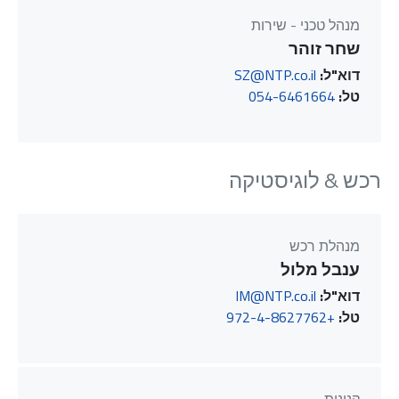
מנהל טכני - שירות
שחר זוהר
דוא"ל:
SZ@NTP.co.il
טל:
054-6461664
רכש & לוגיסטיקה
מנהלת רכש
ענבל מלול
דוא"ל:
IM@NTP.co.il
טל:
+972-4-8627762